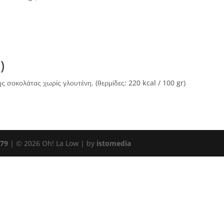
)
 σοκολάτας χωρίς γλουτένη. (θερμίδες: 220 kcal / 100 gr)
 79
| © 2026 Oh! La Low | by
istomedia