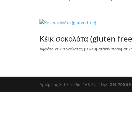
Κέικ σοκολάτα (gluten free
Αφράτο κέικ σοκολατας με κομματάκια πραγματικής
Αρτέμιδος 8, Γλυφάδα, 166 74 | Tηλ.
216 700 69