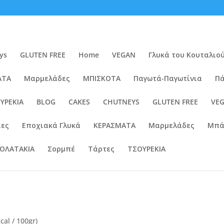
ys
GLUTEN FREE
Home
VEGAN
Γλυκά του Κουταλιο
ΑΤΑ
Μαρμελάδες
ΜΠΙΣΚΟΤΑ
Παγωτά-Παγωτίνια
Πά
ΥΡΕΚΙΑ
BLOG
CAKES
CHUTNEYS
GLUTEN FREE
VE
ίες
Εποχιακά Γλυκά
ΚΕΡΑΣΜΑΤΑ
Μαρμελάδες
Μπά
ΟΛΑΤΑΚΙΑ
Σορμπέ
Τάρτες
ΤΣΟΥΡΕΚΙΑ
cal / 100gr)