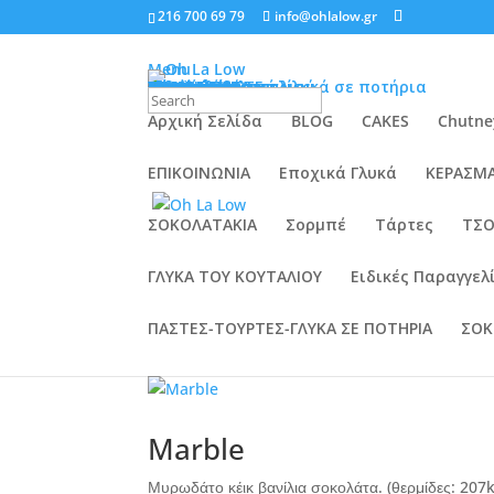
216 700 69 79
info@ohlalow.gr
Menu
ΠΟΙΟΙ ΕΙΜΑΣΤΕ
ΠΡΟΪΟΝΤΑ
Πάστες-τούρτες-γλυκά σε ποτήρια
Τάρτες
Κεράσματα
Σοκολατάκια
Cakes
Μπισκότα
Τσουρέκια
Vegan
Gluten-free
Ειδικές Παραγγελίες
Παγωτά
Σορμπέ
Μαρμελάδες
Chutneys
Γλυκά του κουταλιού
Εποχιακά Γλυκά
ΤΑ ΝΕΑ ΜΑΣ
News
ΕΠΙΚΟΙΝΩΝΙΑ
Αρχική Σελίδα
BLOG
CAKES
Chutne
ΕΠΙΚΟΙΝΩΝΙΑ
Εποχικά Γλυκά
ΚΕΡΑΣΜ
ΣΟΚΟΛΑΤΑΚΙΑ
Σορμπέ
Τάρτες
ΤΣΟ
Κέικ Καρότου
ΓΛΥΚΑ ΤΟΥ ΚΟΥΤΑΛΙΟΥ
Ειδικές Παραγγελ
(θερμίδες 202 kcal / 100 gr)
ΠΑΣΤΕΣ-ΤΟΥΡΤΕΣ-ΓΛΥΚΑ ΣΕ ΠΟΤΗΡΙΑ
ΣΟΚ
Marble
Μυρωδάτο κέικ βανίλια σοκολάτα. (θερμίδες: 207k