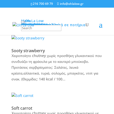
216 700 69 79
info@ohlalow.gr
Menu
ΠΟΙΟΙ ΕΙΜΑΣΤΕ
ΠΡΟΪΟΝΤΑ
Πάστες-τούρτες-γλυκά σε ποτήρια
Τάρτες
Κεράσματα
Σοκολατάκια
Cakes
Μπισκότα
Τσουρέκια
Vegan
Gluten-free
Ειδικές Παραγγελίες
Παγωτά
Σορμπέ
Μαρμελάδες
Chutneys
Γλυκά του κουταλιού
Εποχιακά Γλυκά
ΤΑ ΝΕΑ ΜΑΣ
News
ΕΠΙΚΟΙΝΩΝΙΑ
Sooty strawberry
Χειροποίητο chutney χωρίς προσθήκη γλυκαντικού που
συνδυάζει τη φράουλα με το καυτερό μπούκοβο.
Προτάσεις σερβιρίσματος: Σαλάτες, λευκά
κρέατα,αλλαντικά, τυριά, σολομός, μπαγκέτες, ντιπ για
σνακ. (Θερμίδες: 140 kcal / 100...
Soft carrot
Χειροποίητο chutney χωρίς προσθήκη γλυκαντικού με